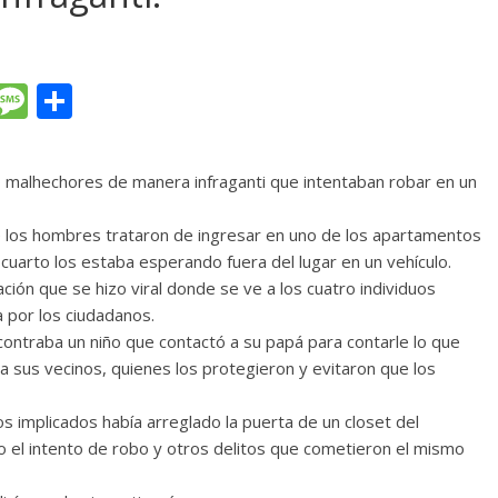
T
M
C
l
e
o
e
ss
m
 malhechores de manera infraganti que intentaban robar en un
gr
a
p
a
g
ar
de los hombres trataron de ingresar en uno de los apartamentos
cuarto los estaba esperando fuera del lugar en un vehículo.
m
e
ti
uación que se hizo viral donde se ve a los cuatro individuos
r
a por los ciudadanos.
ontraba un niño que contactó a su papá para contarle lo que
 sus vecinos, quienes los protegieron y evitaron que los
s implicados había arreglado la puerta de un closet del
 el intento de robo y otros delitos que cometieron el mismo