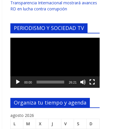
Transparencia Internacional mostrará avances
RD en lucha contra corrupción
PERIODISMO Y SOCIEDAD TV
Reproductor
de
vídeo
00:00
26:21
Organiza tu tiempo y agenda
agosto 2026
L
M
X
J
V
S
D