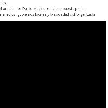
ajo.
l presidente Danilo Medina, está compuesta por las
ermedios, gobiernos locales y la sociedad civil organizada.