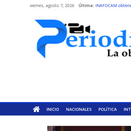
viernes, agosto 7, 2026
Última:
INAFOCAM obtiene 
15 de febrero de ca
EL ENFOQUE UNIL
MESCyT y Universid
MESCyT presenta c
INICIO
NACIONALES
POLÍTICA
IN