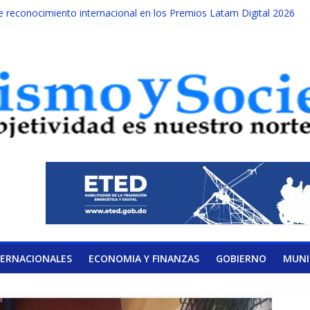
reconocimiento internacional en los Premios Latam Digital 2026
da año es Día Nacional de la lucha contra el cáncer infantil
ATERAL DE LA COALICIÓN
ad Albizu apoyarán rehabilitación de reclusos
alendario de Consulta Nacional por la Educación
TERNACIONALES
ECONOMIA Y FINANZAS
GOBIERNO
MUNI