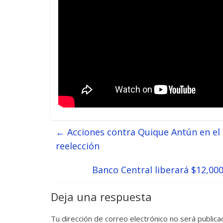
←
Acciones contra Quique Antún en el
reelección
Banco Central liberará $12,00
Deja una respuesta
Tu dirección de correo electrónico no será publica