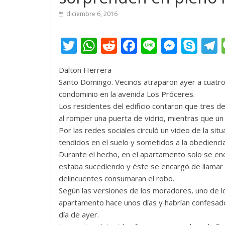
diciembre 6, 2016
T
W
R
F
Li
M
S
w
h
e
ac
n
e
k
e
Dalton Herrera
itt
at
d
e
e
ss
y
Santo Domingo. Vecinos atraparon ayer a cuatro
er
s
di
b
e
p
condominio en la avenida Los Próceres.
A
t
o
n
e
Los residentes del edificio contaron que tres 
al romper una puerta de vidrio, mientras que un 
p
o
g
Por las redes sociales circuló un video de la sit
p
k
er
tendidos en el suelo y sometidos a la obedienci
Durante el hecho, en el apartamento solo se enc
estaba sucediendo y éste se encargó de llamar a
delincuentes consumaran el robo.
Según las versiones de los moradores, uno de lo
apartamento hace unos días y habrían confesado
día de ayer.