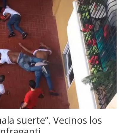
ala suerte”. Vecinos los
nfraganti.