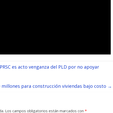
 PRSC es acto venganza del PLD por no apoyar
0 millones para construcción viviendas bajo costo
→
da.
Los campos obligatorios están marcados con
*