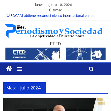
lunes, agosto 10, 2026
Última:
INAFOCAM obtiene reconocimiento internacional en los
Premios Latam Digital 2026
15 de febrero de cada año es Día Nacional de la lucha contra el
cáncer infantil
EL ENFOQUE UNILATERAL DE LA COALICIÓN
MESCyT y Universidad Albizu apoyarán rehabilitación de
ETED
reclusos
MESCyT presenta calendario de Consulta Nacional por la
Educación
Mes:
julio 2024