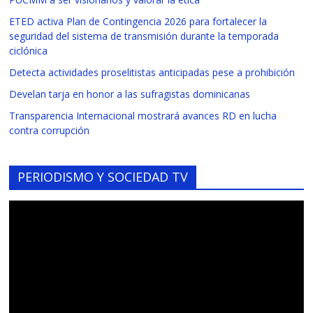
ETED activa Plan de Contingencia 2026 para fortalecer la
seguridad del sistema de transmisión durante la temporada
ciclónica
Detecta actividades proselitistas anticipadas pese a prohibición
Develan tarja en honor a las sufragistas dominicanas
Transparencia Internacional mostrará avances RD en lucha
contra corrupción
PERIODISMO Y SOCIEDAD TV
Reproductor
de
vídeo