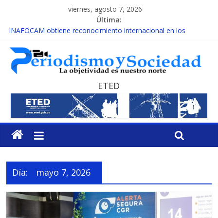
viernes, agosto 7, 2026
Última:
INAFOCAM obtiene reconocimiento internacional en los
Premios Latam Digital 2026
15 de febrero de cada año es Día Nacional de la lucha contra el
cáncer infantil
EL ENFOQUE UNILATERAL DE LA COALICIÓN
MESCyT y Universidad Albizu apoyarán rehabilitación de
ETED
reclusos
MESCyT presenta calendario de Consulta Nacional por la
Educación
Día:
mayo 7, 2026