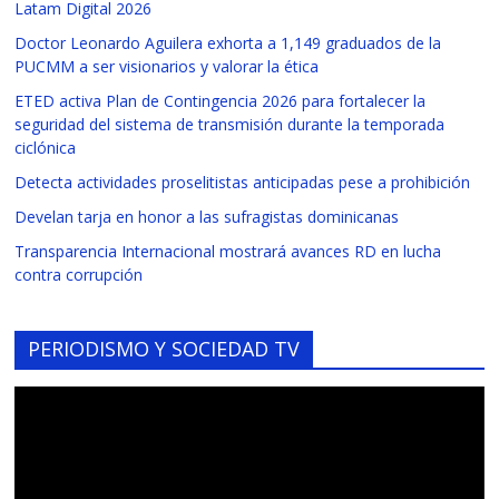
Latam Digital 2026
Doctor Leonardo Aguilera exhorta a 1,149 graduados de la
PUCMM a ser visionarios y valorar la ética
ETED activa Plan de Contingencia 2026 para fortalecer la
seguridad del sistema de transmisión durante la temporada
ciclónica
Detecta actividades proselitistas anticipadas pese a prohibición
Develan tarja en honor a las sufragistas dominicanas
Transparencia Internacional mostrará avances RD en lucha
contra corrupción
PERIODISMO Y SOCIEDAD TV
Reproductor
de
vídeo